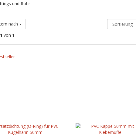
ttings und Rohr
ltern nach
 1
von 1